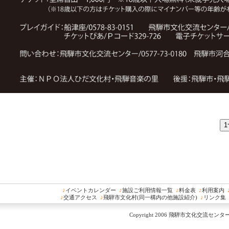
♪
イベントカレンダー
♪
施設ご利用情報一覧
♪
料金表
♪
利用案内
♪
交通アクセス
♪
飛騨市文化村(同一構内の他施設紹介)
♪
リンク集
Copyright 2006 飛騨市文化交流センター All 