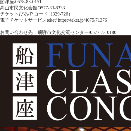
船津座/0578-83-0151
高山市民文化会館/0577-33-8333
チケットぴあ/Ｐコード（329-726）
電子チケットサービスteket/
https://teket.jp/4075/71376
お問い合わせ先：飛騨市文化交流センター/0577-73-0180