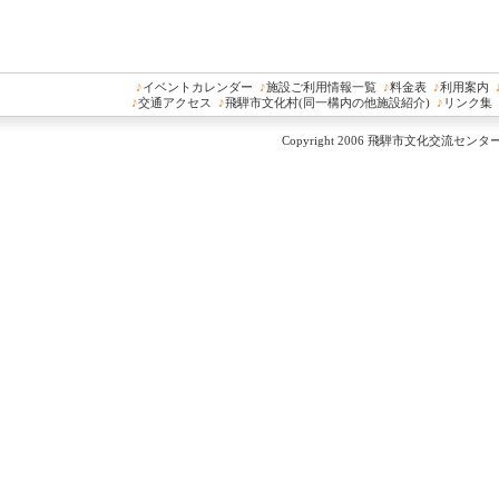
♪
イベントカレンダー
♪
施設ご利用情報一覧
♪
料金表
♪
利用案内
♪
交通アクセス
♪
飛騨市文化村(同一構内の他施設紹介)
♪
リンク集
Copyright 2006 飛騨市文化交流センター All 