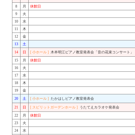
8
月
休館日
9
火
10
水
11
木
12
金
13
土
14
日
[ 小ホール ]
木本明江ピアノ教室発表会「音の花束コンサート」
15
月
休館日
16
火
17
水
18
木
19
金
20
土
[ 小ホール ]
たかはしピアノ教室発表会
21
日
[ スピリットガーデンホール ]
うたてえカラオケ発表会
22
月
休館日
23
火
24
水