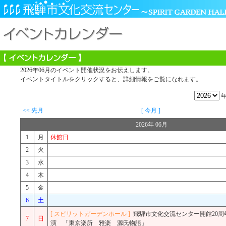
2026年06月のイベント開催状況をお伝えします。
イベントタイトルをクリックすると、詳細情報をご覧になれます。
<< 先月
[ 今月 ]
2026年 06月
1
月
休館日
2
火
3
水
4
木
5
金
6
土
[ スピリットガーデンホール ]
飛騨市文化交流センター開館20
7
日
演 「東京楽所 雅楽 源氏物語」