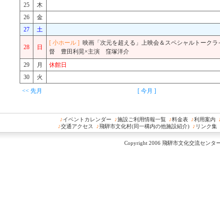
25
木
26
金
27
土
[ 小ホール ]
映画「次元を超える」上映会＆スペシャルトークライブ
28
日
督 豊田利晃×主演 窪塚洋介
29
月
休館日
30
火
<< 先月
[ 今月 ]
♪
イベントカレンダー
♪
施設ご利用情報一覧
♪
料金表
♪
利用案内
♪
交通アクセス
♪
飛騨市文化村(同一構内の他施設紹介)
♪
リンク集
Copyright 2006 飛騨市文化交流センター All 