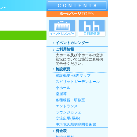
イベントカレンダー
♪
ご利用情報
♪
大ホール及び小ホールの空き
状況については施設に直接お
問合せください。
♪
施設概要
施設概要･構内マップ
スピリットガーデンホール
小ホール
楽屋等
各種練習・研修室
エントランス
ラウンジカフェ
交流広場(屋外)
中垣克久彫刻庭園美術館
♪
料金表