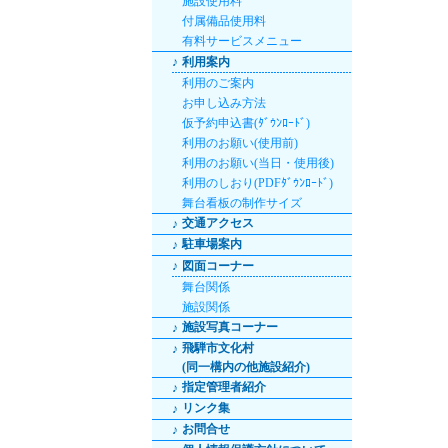
施設使用料
付属備品使用料
有料サービスメニュー
♪
利用案内
利用のご案内
お申し込み方法
仮予約申込書(ﾀﾞｳﾝﾛｰﾄﾞ)
利用のお願い(使用前)
利用のお願い(当日・使用後)
利用のしおり(PDFﾀﾞｳﾝﾛｰﾄﾞ)
舞台看板の制作サイズ
交通アクセス
♪
駐車場案内
♪
♪
図面コーナー
舞台関係
施設関係
施設写真コーナー
♪
飛騨市文化村
♪
(同一構内の他施設紹介)
指定管理者紹介
♪
リンク集
♪
お問合せ
♪