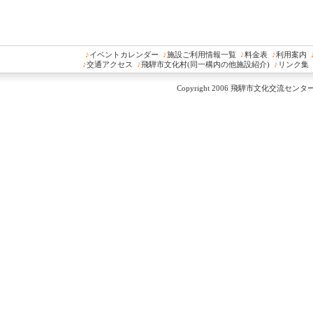
♪
イベントカレンダー
♪
施設ご利用情報一覧
♪
料金表
♪
利用案内
♪
交通アクセス
♪
飛騨市文化村(同一構内の他施設紹介)
♪
リンク集
Copyright 2006 飛騨市文化交流センター All 