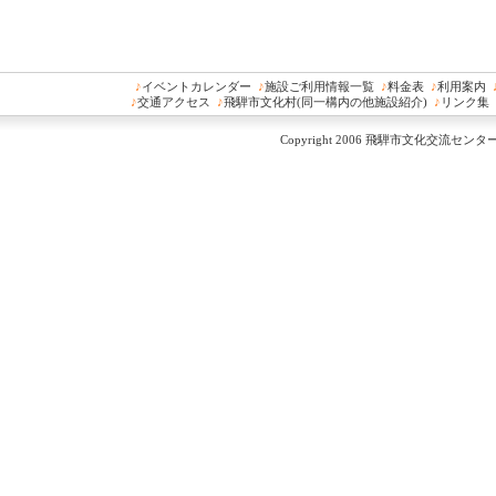
♪
イベントカレンダー
♪
施設ご利用情報一覧
♪
料金表
♪
利用案内
♪
交通アクセス
♪
飛騨市文化村(同一構内の他施設紹介)
♪
リンク集
Copyright 2006 飛騨市文化交流センター All 