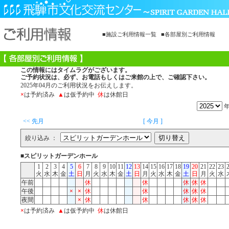
■施設ご利用情報一覧
■各部屋別ご利用情報
この情報にはタイムラグがございます。
ご予約状況は、必ず、お電話もしくはご来館の上で、ご確認下さい。
2025年04月のご利用状況をお伝えします。
×
は予約済み
▲
は仮予約中
休
は休館日
<< 先月
[ 今月 ]
絞り込み ：
■スピリットガーデンホール
1
2
3
4
5
6
7
8
9
10
11
12
13
14
15
16
17
18
19
20
21
22
23
火
水
木
金
土
日
月
火
水
木
金
土
日
月
火
水
木
金
土
日
月
火
水
午前
休
休
休
休
休
午後
×
×
休
休
休
休
休
夜間
×
休
休
休
休
休
×
は予約済み
▲
は仮予約中
休
は休館日