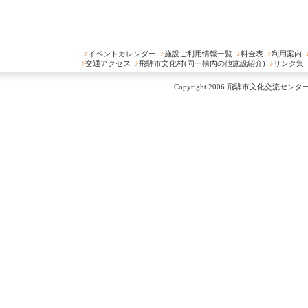
♪
イベントカレンダー
♪
施設ご利用情報一覧
♪
料金表
♪
利用案内
♪
交通アクセス
♪
飛騨市文化村(同一構内の他施設紹介)
♪
リンク集
Copyright 2006 飛騨市文化交流センター All 