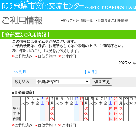
■施設ご利用情報一覧
■各部屋別ご利用情報
この情報にはタイムラグがございます。
ご予約状況は、必ず、お電話もしくはご来館の上で、ご確認下さい。
2025年04月のご利用状況をお伝えします。
×
は予約済み
▲
は仮予約中
休
は休館日
<< 先月
[ 今月 ]
絞り込み ：
■音楽練習室1
1
2
3
4
5
6
7
8
9
10
11
12
13
14
15
16
17
18
19
20
21
22
23
火
水
木
金
土
日
月
火
水
木
金
土
日
月
火
水
木
金
土
日
月
火
水
午前
休
休
休
休
休
午後
休
休
休
休
休
夜間
休
休
休
休
休
×
は予約済み
▲
は仮予約中
休
は休館日