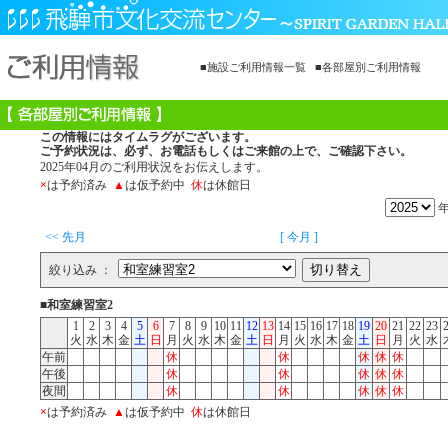
■施設ご利用情報一覧
■各部屋別ご利用情報
この情報にはタイムラグがございます。
ご予約状況は、必ず、お電話もしくはご来館の上で、ご確認下さい。
2025年04月のご利用状況をお伝えします。
×
は予約済み
▲
は仮予約中
休
は休館日
<< 先月
[ 今月 ]
絞り込み ：
■和室練習室2
1
2
3
4
5
6
7
8
9
10
11
12
13
14
15
16
17
18
19
20
21
22
23
火
水
木
金
土
日
月
火
水
木
金
土
日
月
火
水
木
金
土
日
月
火
水
午前
休
休
休
休
休
午後
休
休
休
休
休
夜間
休
休
休
休
休
×
は予約済み
▲
は仮予約中
休
は休館日