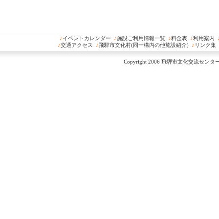
♪
イベントカレンダー
♪
施設ご利用情報一覧
♪
料金表
♪
利用案内
♪
交通アクセス
♪
飛騨市文化村(同一構内の他施設紹介)
♪
リンク集
Copyright 2006 飛騨市文化交流センター All 