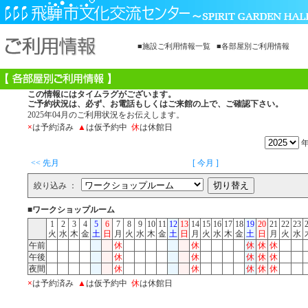
■施設ご利用情報一覧
■各部屋別ご利用情報
この情報にはタイムラグがございます。
ご予約状況は、必ず、お電話もしくはご来館の上で、ご確認下さい。
2025年04月のご利用状況をお伝えします。
×
は予約済み
▲
は仮予約中
休
は休館日
<< 先月
[ 今月 ]
絞り込み ：
■ワークショップルーム
1
2
3
4
5
6
7
8
9
10
11
12
13
14
15
16
17
18
19
20
21
22
23
火
水
木
金
土
日
月
火
水
木
金
土
日
月
火
水
木
金
土
日
月
火
水
午前
休
休
休
休
休
午後
休
休
休
休
休
夜間
休
休
休
休
休
×
は予約済み
▲
は仮予約中
休
は休館日