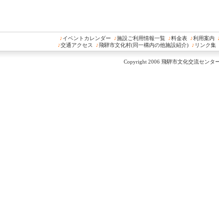
♪
イベントカレンダー
♪
施設ご利用情報一覧
♪
料金表
♪
利用案内
♪
交通アクセス
♪
飛騨市文化村(同一構内の他施設紹介)
♪
リンク集
Copyright 2006 飛騨市文化交流センター All 