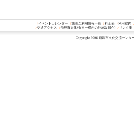
♪
イベントカレンダー
♪
施設ご利用情報一覧
♪
料金表
♪
利用案内
♪
交通アクセス
♪
飛騨市文化村(同一構内の他施設紹介)
♪
リンク集
Copyright 2006 飛騨市文化交流センター All 