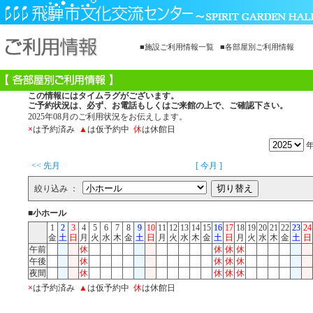
■施設ご利用情報一覧
■各部屋別ご利用情報
この情報にはタイムラグがございます。
ご予約状況は、必ず、お電話もしくはご来館の上で、ご確認下さい。
2025年08月のご利用状況をお伝えします。
×
は予約済み
▲
は仮予約中
休
は休館日
<< 先月
[ 今月 ]
絞り込み ：
■小ホール
1
2
3
4
5
6
7
8
9
10
11
12
13
14
15
16
17
18
19
20
21
22
23
24
金
土
日
月
火
水
木
金
土
日
月
火
水
木
金
土
日
月
火
水
木
金
土
日
午前
休
休
休
休
午後
休
休
休
休
夜間
休
休
休
休
×
は予約済み
▲
は仮予約中
休
は休館日