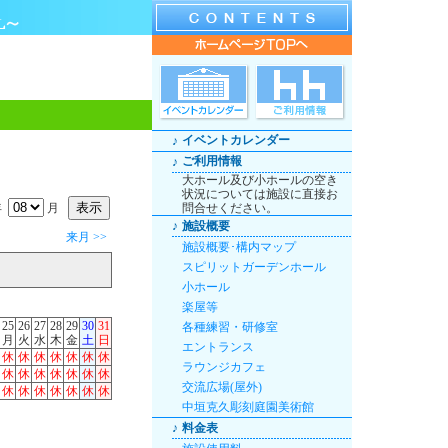
イベントカレンダー
♪
ご利用情報
♪
大ホール及び小ホールの空き
状況については施設に直接お
年
月
問合せください。
♪
施設概要
来月 >>
施設概要･構内マップ
スピリットガーデンホール
小ホール
楽屋等
25
26
27
28
29
30
31
各種練習・研修室
月
火
水
木
金
土
日
エントランス
休
休
休
休
休
休
休
ラウンジカフェ
休
休
休
休
休
休
休
交流広場(屋外)
休
休
休
休
休
休
休
中垣克久彫刻庭園美術館
♪
料金表