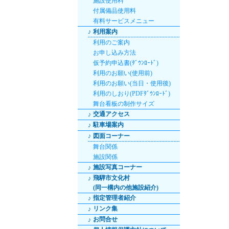
施設使用料
付属備品使用料
有料サービスメニュー
♪
利用案内
利用のご案内
お申し込み方法
仮予約申込書(ﾀﾞｳﾝﾛｰﾄﾞ)
利用のお願い(使用前)
利用のお願い(当日・使用後)
利用のしおり(PDFﾀﾞｳﾝﾛｰﾄﾞ)
舞台看板の制作サイズ
交通アクセス
♪
駐車場案内
♪
♪
図面コーナー
舞台関係
施設関係
施設写真コーナー
♪
飛騨市文化村
♪
(同一構内の他施設紹介)
指定管理者紹介
♪
リンク集
♪
お問合せ
♪