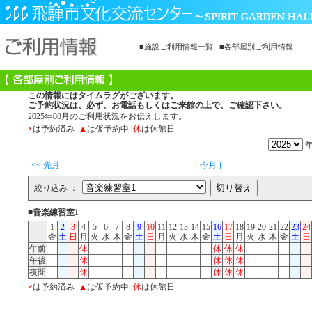
■施設ご利用情報一覧
■各部屋別ご利用情報
この情報にはタイムラグがございます。
ご予約状況は、必ず、お電話もしくはご来館の上で、ご確認下さい。
2025年08月のご利用状況をお伝えします。
×
は予約済み
▲
は仮予約中
休
は休館日
<< 先月
[ 今月 ]
絞り込み ：
■音楽練習室1
1
2
3
4
5
6
7
8
9
10
11
12
13
14
15
16
17
18
19
20
21
22
23
24
金
土
日
月
火
水
木
金
土
日
月
火
水
木
金
土
日
月
火
水
木
金
土
日
午前
休
休
休
休
午後
休
休
休
休
夜間
休
休
休
休
×
は予約済み
▲
は仮予約中
休
は休館日