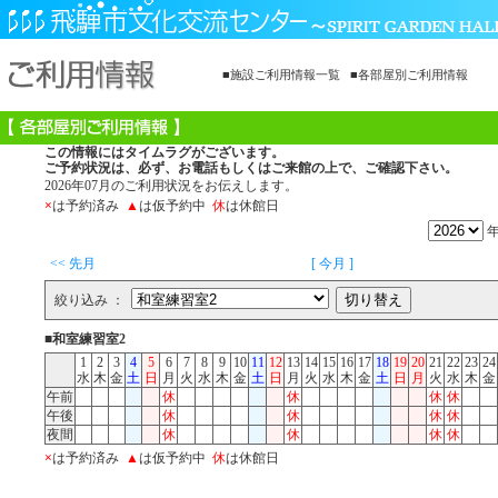
■施設ご利用情報一覧
■各部屋別ご利用情報
この情報にはタイムラグがございます。
ご予約状況は、必ず、お電話もしくはご来館の上で、ご確認下さい。
2026年07月のご利用状況をお伝えします。
×
は予約済み
▲
は仮予約中
休
は休館日
<< 先月
[ 今月 ]
絞り込み ：
■和室練習室2
1
2
3
4
5
6
7
8
9
10
11
12
13
14
15
16
17
18
19
20
21
22
23
24
水
木
金
土
日
月
火
水
木
金
土
日
月
火
水
木
金
土
日
月
火
水
木
金
午前
休
休
休
休
午後
休
休
休
休
夜間
休
休
休
休
×
は予約済み
▲
は仮予約中
休
は休館日