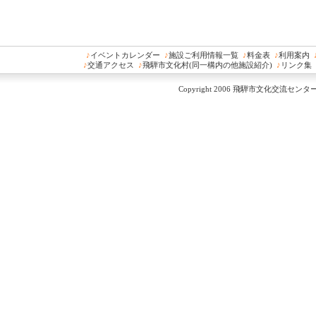
♪
イベントカレンダー
♪
施設ご利用情報一覧
♪
料金表
♪
利用案内
♪
交通アクセス
♪
飛騨市文化村(同一構内の他施設紹介)
♪
リンク集
Copyright 2006 飛騨市文化交流センター All 