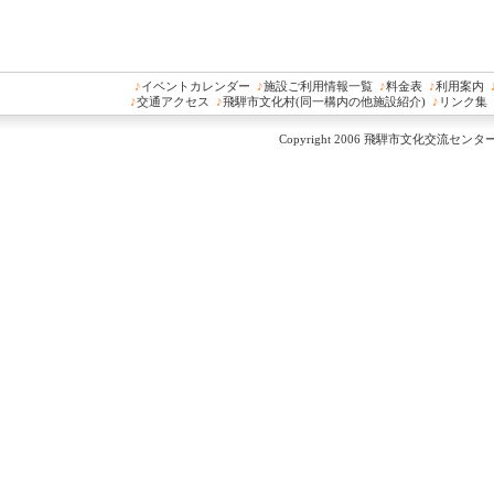
♪
イベントカレンダー
♪
施設ご利用情報一覧
♪
料金表
♪
利用案内
♪
交通アクセス
♪
飛騨市文化村(同一構内の他施設紹介)
♪
リンク集
Copyright 2006 飛騨市文化交流センター All 