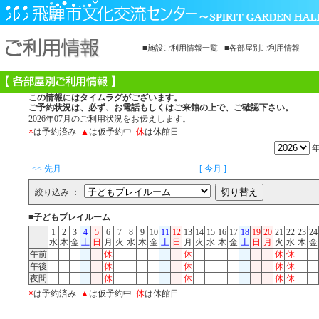
■施設ご利用情報一覧
■各部屋別ご利用情報
この情報にはタイムラグがございます。
ご予約状況は、必ず、お電話もしくはご来館の上で、ご確認下さい。
2026年07月のご利用状況をお伝えします。
×
は予約済み
▲
は仮予約中
休
は休館日
<< 先月
[ 今月 ]
絞り込み ：
■子どもプレイルーム
1
2
3
4
5
6
7
8
9
10
11
12
13
14
15
16
17
18
19
20
21
22
23
24
水
木
金
土
日
月
火
水
木
金
土
日
月
火
水
木
金
土
日
月
火
水
木
金
午前
休
休
休
休
午後
休
休
休
休
夜間
休
休
休
休
×
は予約済み
▲
は仮予約中
休
は休館日