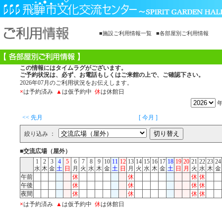
■施設ご利用情報一覧
■各部屋別ご利用情報
この情報にはタイムラグがございます。
ご予約状況は、必ず、お電話もしくはご来館の上で、ご確認下さい。
2026年07月のご利用状況をお伝えします。
×
は予約済み
▲
は仮予約中
休
は休館日
<< 先月
[ 今月 ]
絞り込み ：
■交流広場（屋外）
1
2
3
4
5
6
7
8
9
10
11
12
13
14
15
16
17
18
19
20
21
22
23
24
水
木
金
土
日
月
火
水
木
金
土
日
月
火
水
木
金
土
日
月
火
水
木
金
午前
休
休
休
休
午後
休
休
休
休
夜間
休
休
休
休
×
は予約済み
▲
は仮予約中
休
は休館日