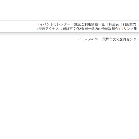
♪
イベントカレンダー
♪
施設ご利用情報一覧
♪
料金表
♪
利用案内
♪
交通アクセス
♪
飛騨市文化村(同一構内の他施設紹介)
♪
リンク集
Copyright 2006 飛騨市文化交流センター All 